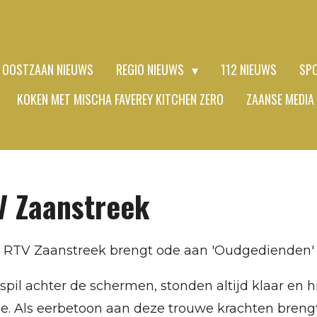
OOSTZAAN NIEUWS
REGIO NIEUWS
112 NIEUWS
SP
KOKEN MET MISCHA FAVEREY KITCHEN ZERO
ZAANSE MEDIA
 Zaanstreek
s: RTV Zaanstreek brengt ode aan 'Oudgedienden'
pil achter de schermen, stonden altijd klaar en 
ende. Als eerbetoon aan deze trouwe krachten br