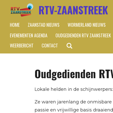
RTV-ZAANSTREEK
Ga
direct
naar
HOME
ZAANSTAD NIEUWS
WORMERLAND NIEUWS
de
EVENEMENTEN AGENDA
OUDGEDIENDEN RTV ZAANSTREEK
hoofdinhoud
WEERBERICHT
CONTACT
Oudgedienden RTV
Lokale helden in de schijnwerper
Ze waren jarenlang de onmisbare s
passie en vrijwillige basis draai