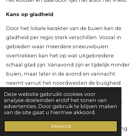
het kouder en daardoor lijkt het alsof het vriest.
Kans op gladheid
Door het lokale karakter van de buien kan de
gladheid per regio sterk verschillen. Vooral in
gebieden waar meerdere sneeuwbuien
overtrekken kan het op wat uitgebreidere
schaal glad zijn. Vanavond zijn er tijdelijk minder
buien, maar later in de avond en vannacht
neemt vanuit het noordwesten de buiigheid
toe en kunnen we vaker sneeuw verwachten.
Deze website gebruikt cookies voor
analyse-doeleinden en/of het tonen van
De temperatuur daalt in de kustgebieden tot
advertenties. Door gebruik te blijven maken
rond of net boven het vriespunt. In het
van de site gaat u hiermee akkoord.
binnenland gaat het een graadje vriezen
Akkoord
waardoor het glad kan worden door bevriezing