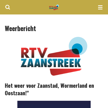
Ga
direct
naar
Weerbericht
de
hoofdinhoud
Het weer voor Zaanstad, Wormerland en
Oostzaan!"