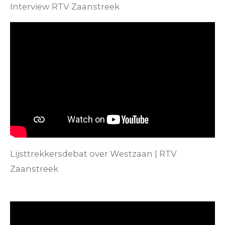
Interview RTV Zaanstreek
Lijsttrekkersdebat over Westzaan | RTV
Zaanstreek