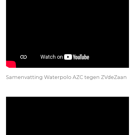
Samenvatting Waterpolo AZC tegen ZVdeZaan